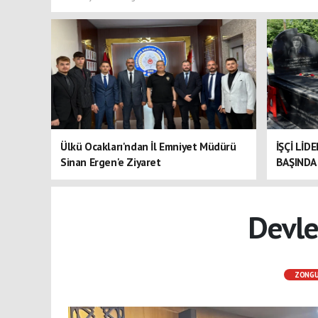
Ülkü Ocakları'ndan İl Emniyet Müdürü
İŞÇİ LİD
Sinan Ergen'e Ziyaret
BAŞINDA 
Devle
ZONG