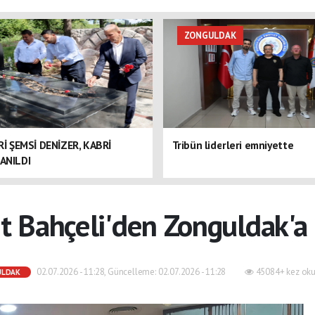
ZONGULDAK
ERİ ŞEMSİ DENİZER, KABRİ
Tribün liderleri emniyette
ANILDI
t Bahçeli'den Zonguldak'a
02.07.2026 - 11:28, Güncelleme: 02.07.2026 - 11:28
45084+ kez oku
ULDAK