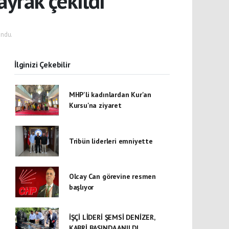
ayrak çekildi
ndu.
İlginizi Çekebilir
MHP'li kadınlardan Kur'an
Kursu'na ziyaret
Tribün liderleri emniyette
Olcay Can görevine resmen
başlıyor
İŞÇİ LİDERİ ŞEMSİ DENİZER,
KABRİ BAŞINDA ANILDI