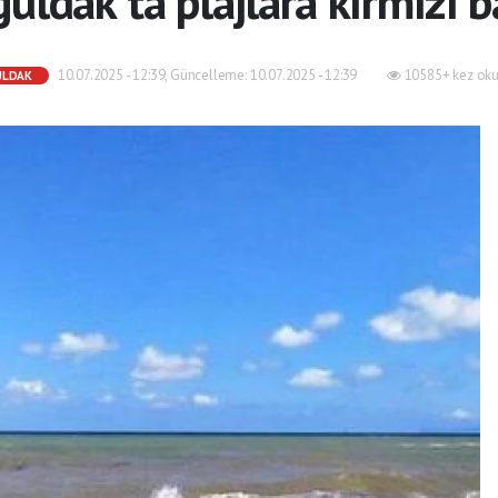
uldak'ta plajlara kırmızı b
10.07.2025 - 12:39, Güncelleme: 10.07.2025 - 12:39
10585+ kez oku
ULDAK