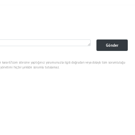
Gönder
e karar67.com sitesine yaptığınız yorumunuzla ilgili doğrudan veya dolaylı tüm sorumluluğu
 yönetimi hiçbir şekilde sorumlu tutulamaz.