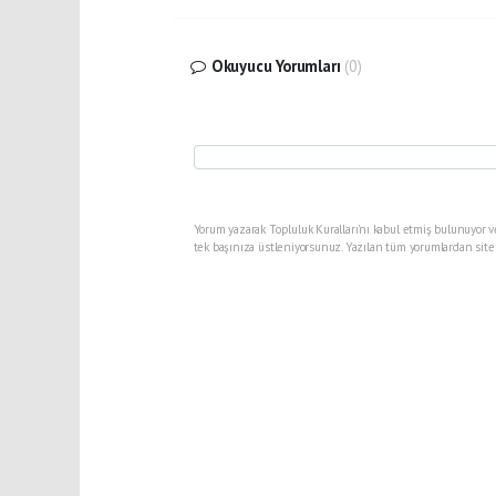
Okuyucu Yorumları
(0)
Yorum yazarak Topluluk Kuralları’nı kabul etmiş bulunuyor v
tek başınıza üstleniyorsunuz. Yazılan tüm yorumlardan site