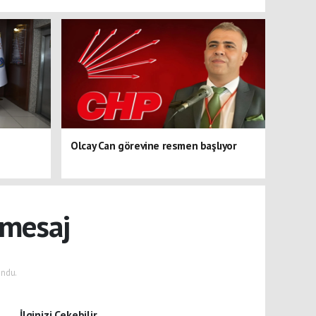
Olcay Can görevine resmen başlıyor
 mesaj
ndu.
İlginizi Çekebilir