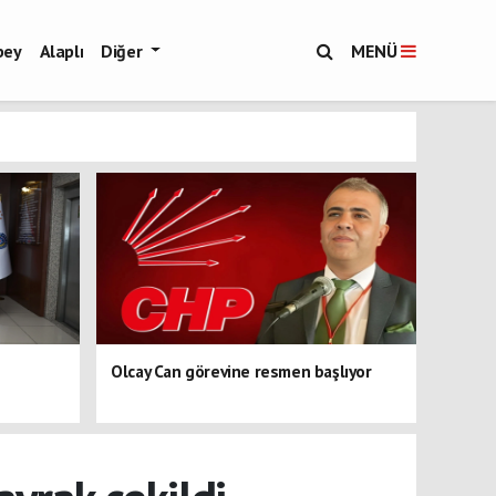
bey
Alaplı
Diğer
MENÜ
Olcay Can görevine resmen başlıyor