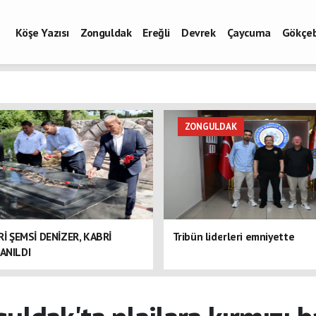
Köşe Yazısı
Zonguldak
Ereğli
Devrek
Çaycuma
Gökçe
ZONGULDAK
ERİ ŞEMSİ DENİZER, KABRİ
Tribün liderleri emniyette
ANILDI