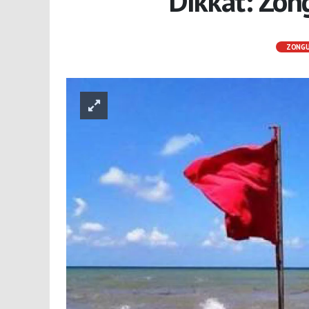
Dikkat: Zong
ZONG