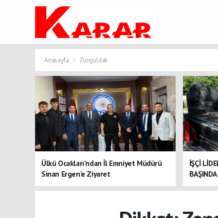
Anasayfa
Zonguldak
Ülkü Ocakları'ndan İl Emniyet Müdürü
İŞÇİ LİD
Sinan Ergen'e Ziyaret
BAŞINDA 