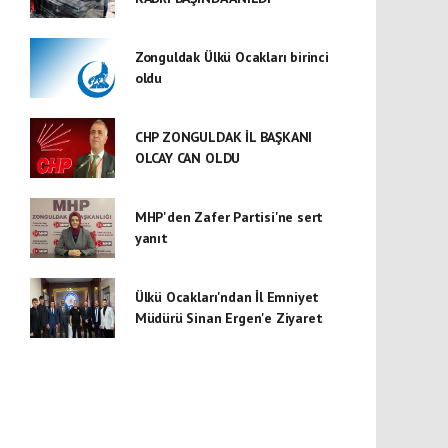
Zonguldak Ülkü Ocakları birinci
oldu
CHP ZONGULDAK İL BAŞKANI
OLCAY CAN OLDU
MHP'den Zafer Partisi'ne sert
yanıt
Ülkü Ocakları'ndan İl Emniyet
Müdürü Sinan Ergen'e Ziyaret