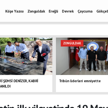
Köşe Yazısı
Zonguldak
Ereğli
Devrek
Çaycuma
Gökçe
ZONGULDAK
ERİ ŞEMSİ DENİZER, KABRİ
Tribün liderleri emniyette
ANILDI