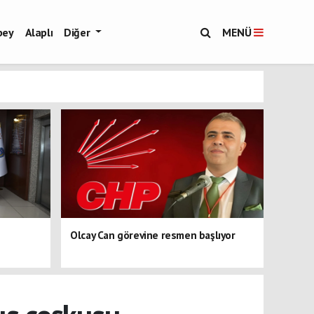
bey
Alaplı
Diğer
MENÜ
Olcay Can görevine resmen başlıyor