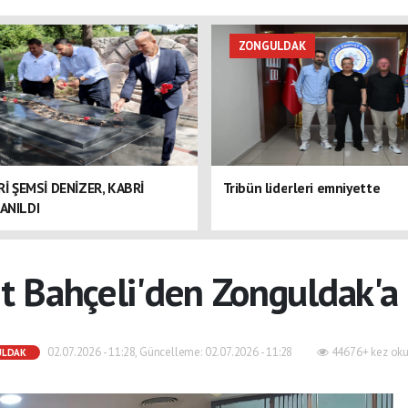
ZONGULDAK
ERİ ŞEMSİ DENİZER, KABRİ
Tribün liderleri emniyette
ANILDI
t Bahçeli'den Zonguldak'a
02.07.2026 - 11:28, Güncelleme: 02.07.2026 - 11:28
44676+ kez oku
ULDAK