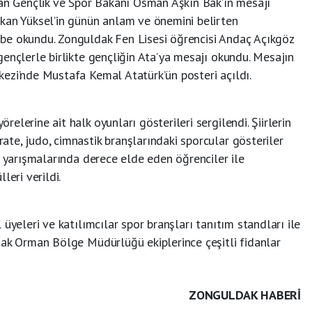
dan Gençlik ve Spor Bakanı Osman Aşkın Bak’ın mesajı
kan Yüksel’in günün anlam ve önemini belirten
be okundu. Zonguldak Fen Lisesi öğrencisi Andaç Açıkgöz
ençlerle birlikte gençliğin Ata’ya mesajı okundu. Mesajın
ezi’nde Mustafa Kemal Atatürk’ün posteri açıldı.
lerine ait halk oyunları gösterileri sergilendi. Şiirlerin
te, judo, cimnastik branşlarındaki sporcular gösteriler
n yarışmalarında derece elde eden öğrenciler ile
leri verildi.
üyeleri ve katılımcılar spor branşları tanıtım standları ile
dak Orman Bölge Müdürlüğü ekiplerince çeşitli fidanlar
ZONGULDAK HABERİ