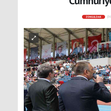
Cumhuriye
(İH
ZONGULDAK