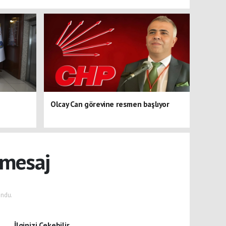
Olcay Can görevine resmen başlıyor
 mesaj
ndu.
İlginizi Çekebilir