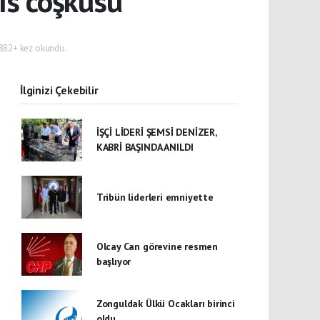
ıs coşkusu
882+ kez okundu.
İlginizi Çekebilir
İŞÇİ LİDERİ ŞEMSİ DENİZER,
KABRİ BAŞINDA ANILDI
Tribün liderleri emniyette
Olcay Can görevine resmen
başlıyor
Zonguldak Ülkü Ocakları birinci
oldu