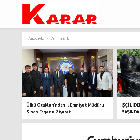
Anasayfa
Zonguldak
Ülkü Ocakları'ndan İl Emniyet Müdürü
İŞÇİ LİD
Sinan Ergen'e Ziyaret
BAŞINDA 