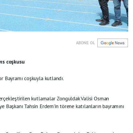
ABONE OL
yıs coşkusu
r Bayramı coşkuyla kutlandı.
rçekleştirilen kutlamalar Zonguldak Valisi Osman
e Başkanı Tahsin Erdem’in törene katılanların bayramını