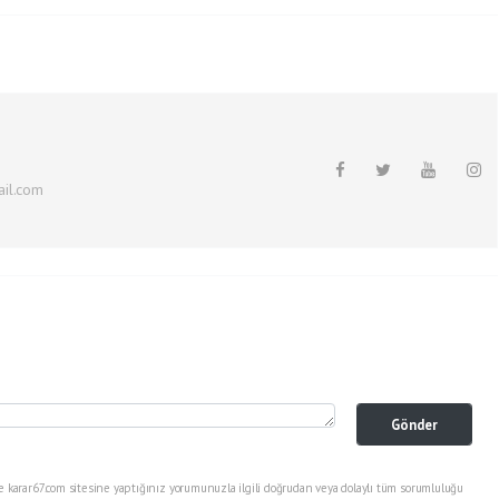
il.com
Gönder
e karar67.com sitesine yaptığınız yorumunuzla ilgili doğrudan veya dolaylı tüm sorumluluğu