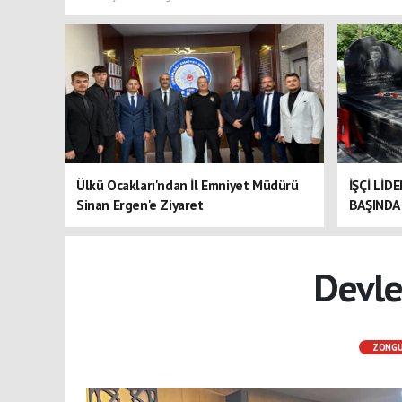
Ülkü Ocakları'ndan İl Emniyet Müdürü
İŞÇİ LİD
Sinan Ergen'e Ziyaret
BAŞINDA 
Devle
ZONG