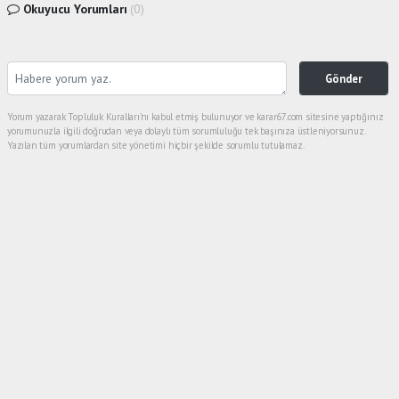
Okuyucu Yorumları
(0)
Gönder
Yorum yazarak Topluluk Kuralları’nı kabul etmiş bulunuyor ve karar67.com sitesine yaptığınız
yorumunuzla ilgili doğrudan veya dolaylı tüm sorumluluğu tek başınıza üstleniyorsunuz.
Yazılan tüm yorumlardan site yönetimi hiçbir şekilde sorumlu tutulamaz.