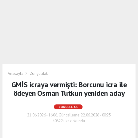
Anasayfa
Zonguldak
GMİS icraya vermişti: Borcunu icra ile
ödeyen Osman Tutkun yeniden aday
ZONGULDAK
21.06.2026 - 16:06, Güncelleme: 22.06.2026 - 00:25
40622+ kez okundu.