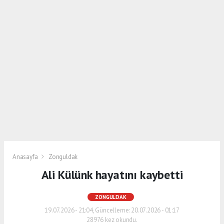
Anasayfa
Zonguldak
Ali Külünk hayatını kaybetti
ZONGULDAK
19.07.2026 - 21:04, Güncelleme: 20.07.2026 - 01:17
28976 kez okundu.