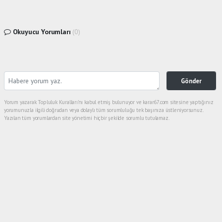
Okuyucu Yorumları
(0)
Gönder
Yorum yazarak Topluluk Kuralları’nı kabul etmiş bulunuyor ve karar67.com sitesine yaptığınız
yorumunuzla ilgili doğrudan veya dolaylı tüm sorumluluğu tek başınıza üstleniyorsunuz.
Yazılan tüm yorumlardan site yönetimi hiçbir şekilde sorumlu tutulamaz.