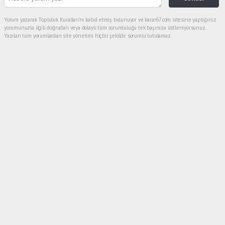
Yorum yazarak Topluluk Kuralları’nı kabul etmiş bulunuyor ve karar67.com sitesine yaptığınız
yorumunuzla ilgili doğrudan veya dolaylı tüm sorumluluğu tek başınıza üstleniyorsunuz.
Yazılan tüm yorumlardan site yönetimi hiçbir şekilde sorumlu tutulamaz.