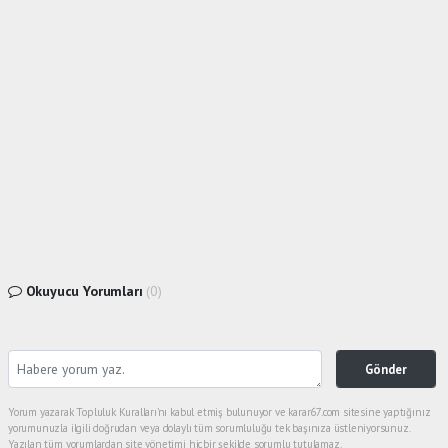
Okuyucu Yorumları
(0)
Gönder
Yorum yazarak Topluluk Kuralları’nı kabul etmiş bulunuyor ve karar67.com sitesine yaptığınız
yorumunuzla ilgili doğrudan veya dolaylı tüm sorumluluğu tek başınıza üstleniyorsunuz.
Yazılan tüm yorumlardan site yönetimi hiçbir şekilde sorumlu tutulamaz.