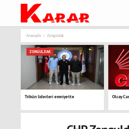
Anasayfa
Zonguldak
ZONGULDAK
Tribün liderleri emniyette
Olcay Ca