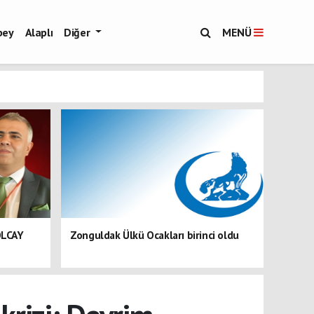
bey
Alaplı
Diğer
MENÜ
OLCAY
Zonguldak Ülkü Ocakları birinci oldu