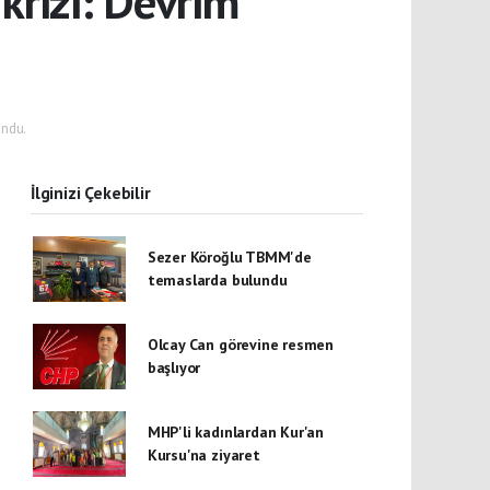
krizi: Devrim
ndu.
İlginizi Çekebilir
Sezer Köroğlu TBMM'de
temaslarda bulundu
Olcay Can görevine resmen
başlıyor
MHP'li kadınlardan Kur'an
Kursu'na ziyaret