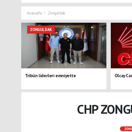
Anasayfa
Zonguldak
ZONGULDAK
Tribün liderleri emniyette
Olcay Ca
CHP ZONG
ZON