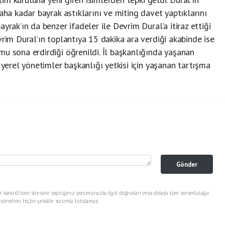
aha kadar bayrak astıklarını ve miting davet yaptıklarını
yrak’ın da benzer ifadeler ile Devrim Dural’a itiraz ettiği
vrim Dural’ın toplantıya 15 dakika ara verdiği akabinde ise
u sona erdirdiği öğrenildi. İl başkanlığında yaşanan
 yerel yönetimler başkanlığı yetkisi için yaşanan tartışma
Gönder
e karar67.com sitesine yaptığınız yorumunuzla ilgili doğrudan veya dolaylı tüm sorumluluğu
 yönetimi hiçbir şekilde sorumlu tutulamaz.