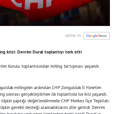
ABONE OL
g krizi: Devrim Dural toplantıyı terk etti
etim Kurulu toplantısından miting tartışması yaşandı.
guldak mitinginin ardından CHP Zonguldak İl Yönetim
ing sonrası gerçekleştirilen ilk toplantıda ise kriz yaşandı.
 ilişkin yaptığı değerlendirmede CHP Merkez İlçe Teşkilatı
lişkin gerekli desteği alamadıklarını dile getirdi. Devrim
etim kuruluna yeni giren isimlerden tepki geldi. Dural’ın