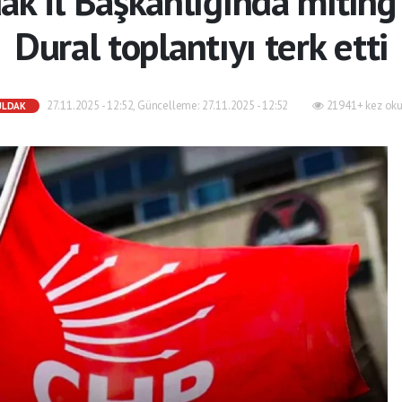
k İl Başkanlığında miting 
Dural toplantıyı terk etti
27.11.2025 - 12:52, Güncelleme: 27.11.2025 - 12:52
21941+ kez oku
ULDAK