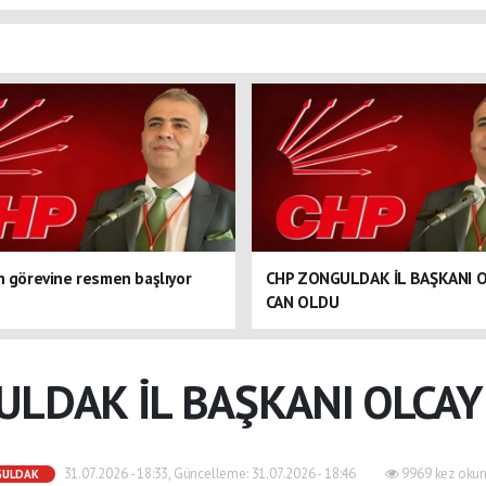
n görevine resmen başlıyor
CHP ZONGULDAK İL BAŞKANI 
CAN OLDU
ULDAK İL BAŞKANI OLCAY
31.07.2026 - 18:33, Güncelleme: 31.07.2026 - 18:46
9969 kez okun
GULDAK