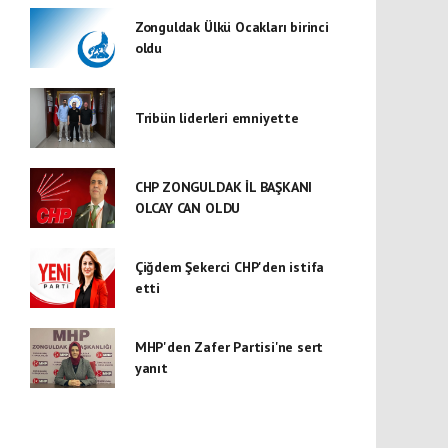
Zonguldak Ülkü Ocakları birinci
oldu
Tribün liderleri emniyette
CHP ZONGULDAK İL BAŞKANI
OLCAY CAN OLDU
Çiğdem Şekerci CHP'den istifa
etti
MHP'den Zafer Partisi'ne sert
yanıt