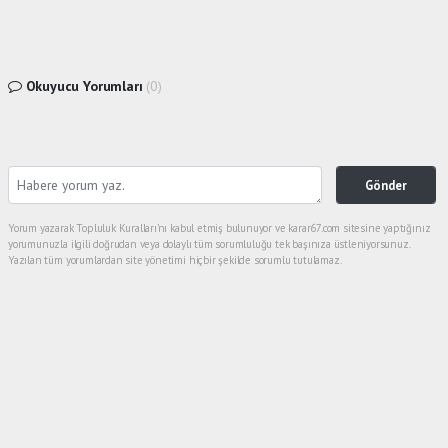
Okuyucu Yorumları
(0)
Gönder
Yorum yazarak Topluluk Kuralları’nı kabul etmiş bulunuyor ve karar67.com sitesine yaptığınız
yorumunuzla ilgili doğrudan veya dolaylı tüm sorumluluğu tek başınıza üstleniyorsunuz.
Yazılan tüm yorumlardan site yönetimi hiçbir şekilde sorumlu tutulamaz.