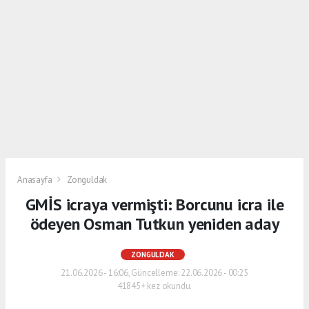
Anasayfa
Zonguldak
GMİS icraya vermişti: Borcunu icra ile
ödeyen Osman Tutkun yeniden aday
ZONGULDAK
21.06.2026 - 16:06, Güncelleme: 22.06.2026 - 00:25
41845+ kez okundu.