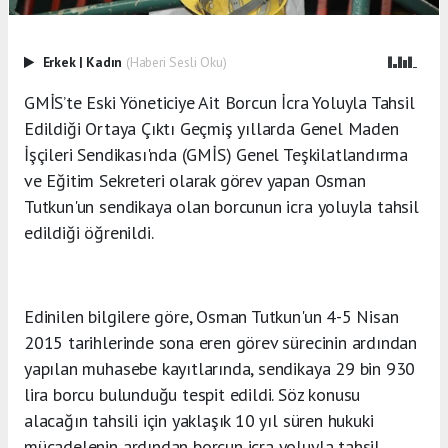
Erkek
|
Kadın
(Haberi Sesli Oku)
GMİS’te Eski Yöneticiye Ait Borcun İcra Yoluyla Tahsil
Edildiği Ortaya Çıktı Geçmiş yıllarda Genel Maden
İşçileri Sendikası'nda (GMİS) Genel Teşkilatlandırma
ve Eğitim Sekreteri olarak görev yapan Osman
Tutkun'un sendikaya olan borcunun icra yoluyla tahsil
edildiği öğrenildi.
Edinilen bilgilere göre, Osman Tutkun'un 4-5 Nisan
2015 tarihlerinde sona eren görev sürecinin ardından
yapılan muhasebe kayıtlarında, sendikaya 29 bin 930
lira borcu bulunduğu tespit edildi. Söz konusu
alacağın tahsili için yaklaşık 10 yıl süren hukuki
mücadelenin ardından borcun icra yoluyla tahsil