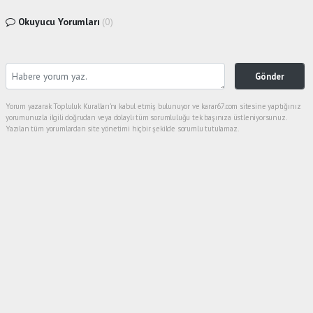
Okuyucu Yorumları
(0)
Gönder
Yorum yazarak Topluluk Kuralları’nı kabul etmiş bulunuyor ve karar67.com sitesine yaptığınız
yorumunuzla ilgili doğrudan veya dolaylı tüm sorumluluğu tek başınıza üstleniyorsunuz.
Yazılan tüm yorumlardan site yönetimi hiçbir şekilde sorumlu tutulamaz.