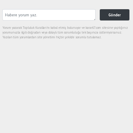
Gönder
Yorum yazarak Topluluk Kuralları’nı kabul etmiş bulunuyor ve karar67.com sitesine yaptığınız
yorumunuzla ilgili doğrudan veya dolaylı tüm sorumluluğu tek başınıza üstleniyorsunuz.
Yazılan tüm yorumlardan site yönetimi hiçbir şekilde sorumlu tutulamaz.