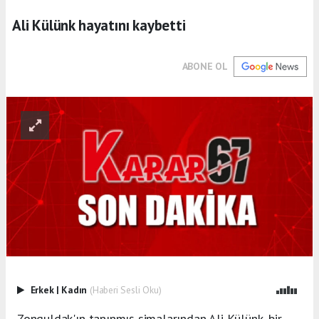
Ali Külünk hayatını kaybetti
ABONE OL
Erkek
|
Kadın
(Haberi Sesli Oku)
Zonguldak'ın tanınmış simalarından Ali Külünk, bir