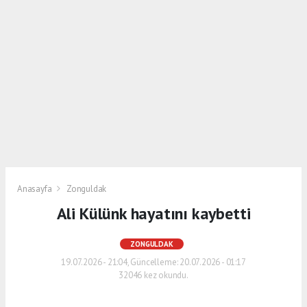
Anasayfa
Zonguldak
Ali Külünk hayatını kaybetti
ZONGULDAK
19.07.2026 - 21:04, Güncelleme: 20.07.2026 - 01:17
32046 kez okundu.