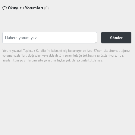
Okuyucu Yorumları
(0)
Gönder
Yorum yazarak Topluluk Kuralları’nı kabul etmiş bulunuyor ve karar67.com sitesine yaptığınız
yorumunuzla ilgili doğrudan veya dolaylı tüm sorumluluğu tek başınıza üstleniyorsunuz.
Yazılan tüm yorumlardan site yönetimi hiçbir şekilde sorumlu tutulamaz.