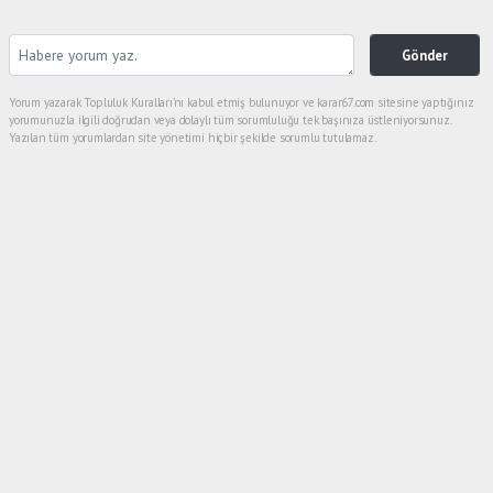
Gönder
Yorum yazarak Topluluk Kuralları’nı kabul etmiş bulunuyor ve karar67.com sitesine yaptığınız
yorumunuzla ilgili doğrudan veya dolaylı tüm sorumluluğu tek başınıza üstleniyorsunuz.
Yazılan tüm yorumlardan site yönetimi hiçbir şekilde sorumlu tutulamaz.