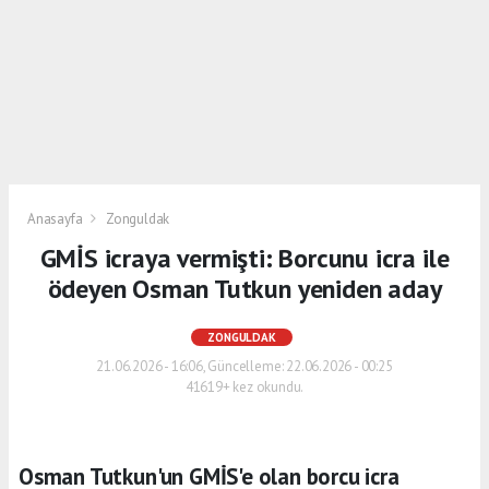
Anasayfa
Zonguldak
GMİS icraya vermişti: Borcunu icra ile
ödeyen Osman Tutkun yeniden aday
ZONGULDAK
21.06.2026 - 16:06, Güncelleme: 22.06.2026 - 00:25
41619+ kez okundu.
Osman Tutkun'un GMİS'e olan borcu icra