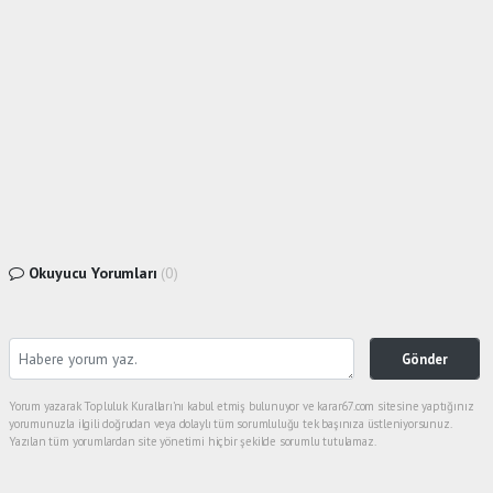
Okuyucu Yorumları
(0)
Gönder
Yorum yazarak Topluluk Kuralları’nı kabul etmiş bulunuyor ve karar67.com sitesine yaptığınız
yorumunuzla ilgili doğrudan veya dolaylı tüm sorumluluğu tek başınıza üstleniyorsunuz.
Yazılan tüm yorumlardan site yönetimi hiçbir şekilde sorumlu tutulamaz.