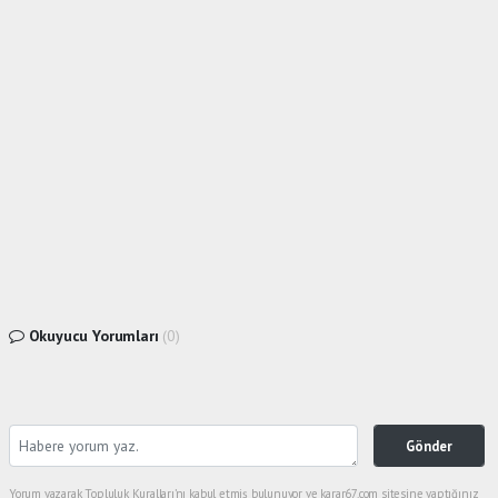
Okuyucu Yorumları
(0)
Gönder
Yorum yazarak Topluluk Kuralları’nı kabul etmiş bulunuyor ve karar67.com sitesine yaptığınız