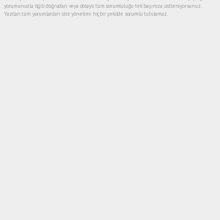
yorumunuzla ilgili doğrudan veya dolaylı tüm sorumluluğu tek başınıza üstleniyorsunuz.
Yazılan tüm yorumlardan site yönetimi hiçbir şekilde sorumlu tutulamaz.