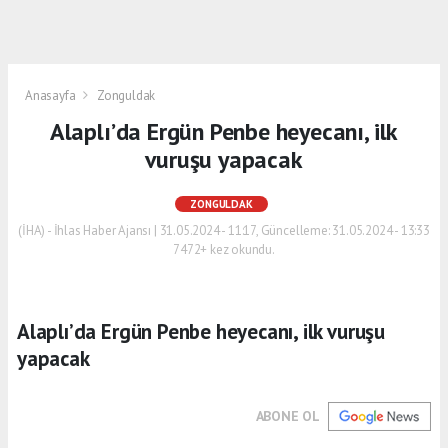
Anasayfa
Zonguldak
Alaplı’da Ergün Penbe heyecanı, ilk
vuruşu yapacak
ZONGULDAK
(İHA) - İhlas Haber Ajansı | 31.05.2024 - 11:17, Güncelleme: 31.05.2024 - 13:33
7472+ kez okundu.
Alaplı’da Ergün Penbe heyecanı, ilk vuruşu
yapacak
ABONE OL