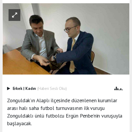
Erkek
|
Kadın
(Haberi Sesli Oku)
Zonguldak’ın Alaplı ilçesinde düzenlenen kurumlar
arası halı saha futbol turnuvasının ilk vuruşu
Zonguldaklı ünlü futbolcu Ergün Penbe’nin vuruşuyla
başlayacak.