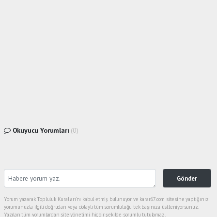
Okuyucu Yorumları
(0)
Gönder
Yorum yazarak Topluluk Kuralları’nı kabul etmiş bulunuyor ve karar67.com sitesine yaptığınız
yorumunuzla ilgili doğrudan veya dolaylı tüm sorumluluğu tek başınıza üstleniyorsunuz.
Yazılan tüm yorumlardan site yönetimi hiçbir şekilde sorumlu tutulamaz.