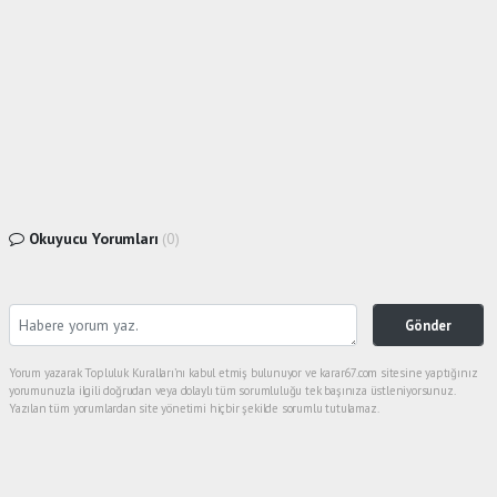
Okuyucu Yorumları
(0)
Gönder
Yorum yazarak Topluluk Kuralları’nı kabul etmiş bulunuyor ve karar67.com sitesine yaptığınız
yorumunuzla ilgili doğrudan veya dolaylı tüm sorumluluğu tek başınıza üstleniyorsunuz.
Yazılan tüm yorumlardan site yönetimi hiçbir şekilde sorumlu tutulamaz.