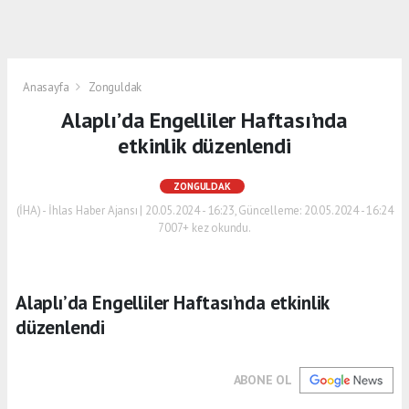
Anasayfa
Zonguldak
Alaplı’da Engelliler Haftası’nda
etkinlik düzenlendi
ZONGULDAK
(İHA) - İhlas Haber Ajansı | 20.05.2024 - 16:23, Güncelleme: 20.05.2024 - 16:24
7007+ kez okundu.
Alaplı’da Engelliler Haftası’nda etkinlik
düzenlendi
ABONE OL