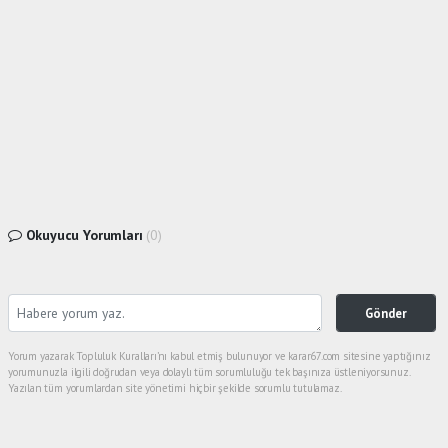
Okuyucu Yorumları
(0)
Gönder
Yorum yazarak Topluluk Kuralları’nı kabul etmiş bulunuyor ve karar67.com sitesine yaptığınız
yorumunuzla ilgili doğrudan veya dolaylı tüm sorumluluğu tek başınıza üstleniyorsunuz.
Yazılan tüm yorumlardan site yönetimi hiçbir şekilde sorumlu tutulamaz.