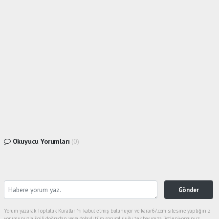
Okuyucu Yorumları
(0)
Gönder
Yorum yazarak Topluluk Kuralları’nı kabul etmiş bulunuyor ve karar67.com sitesine yaptığınız
yorumunuzla ilgili doğrudan veya dolaylı tüm sorumluluğu tek başınıza üstleniyorsunuz.