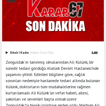
Erkek
|
Kadın
(Haberi Sesli Oku)
Zonguldak'ın tanınmış simalarından Ali Külünk, bir
süredir tedavi gördüğü Atatürk Devlet Hastanesi'nde
yaşamını yitirdi. Edinilen bilgilere göre, sağlık
sorunları nedeniyle hastanede tedavi altında bulunan
Külünk, doktorların tüm müdahalelerine rağmen
kurtarılamadı. Ali Külünk'ün vefat haberi, ailesi,
yakınları ve sevenleri başta olmak üzere
Zonguldak'ta büyük üzüntüye neden oldu. Merhum Ali