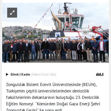
Erkek
|
Kadın
(Haberi Sesli Oku)
Zonguldak Bülent Ecevit Üniversitesinde (BEUN),
Türkiye’nin çeşitli üniversitelerinden denizcilik
fakültelerinin dekanlarının buluştuğu 23. Denizcilik
Eğitim Konseyi “Kömürden Doğal Gaza Enerji Şehri
Zonguldak Gezisi” ile sona erdi.