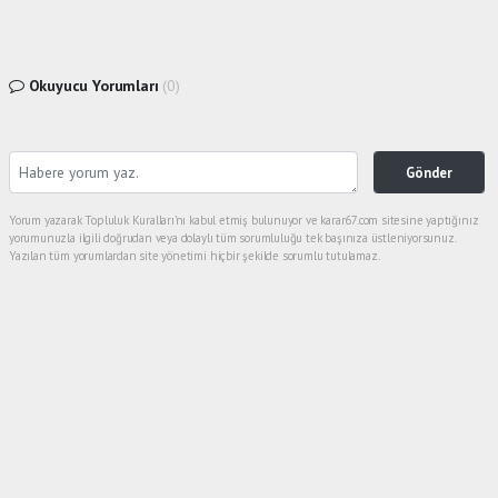
Okuyucu Yorumları
(0)
Gönder
Yorum yazarak Topluluk Kuralları’nı kabul etmiş bulunuyor ve karar67.com sitesine yaptığınız
yorumunuzla ilgili doğrudan veya dolaylı tüm sorumluluğu tek başınıza üstleniyorsunuz.
Yazılan tüm yorumlardan site yönetimi hiçbir şekilde sorumlu tutulamaz.