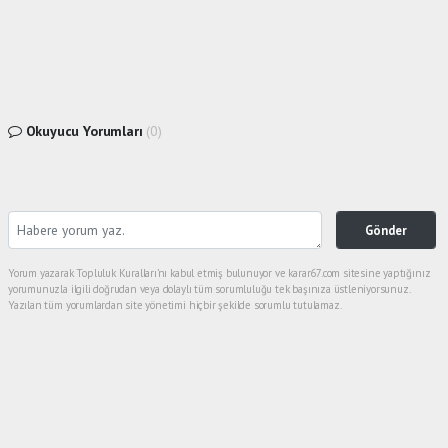
Okuyucu Yorumları
(0)
Gönder
Yorum yazarak Topluluk Kuralları’nı kabul etmiş bulunuyor ve karar67.com sitesine yaptığınız
yorumunuzla ilgili doğrudan veya dolaylı tüm sorumluluğu tek başınıza üstleniyorsunuz.
Yazılan tüm yorumlardan site yönetimi hiçbir şekilde sorumlu tutulamaz.