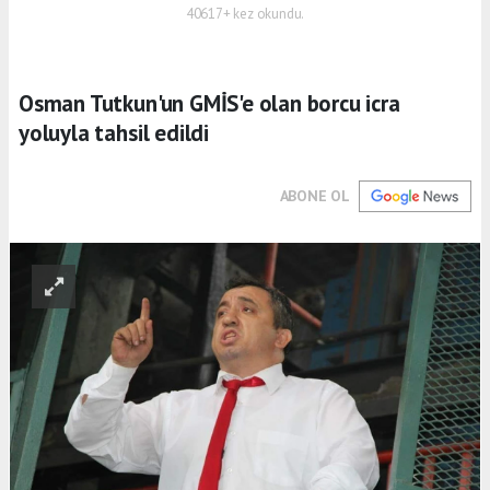
40617+ kez okundu.
Osman Tutkun'un GMİS'e olan borcu icra
yoluyla tahsil edildi
ABONE OL