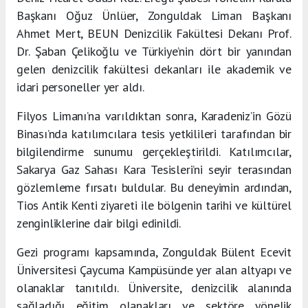
Başkanı Oğuz Ünlüer, Zonguldak Liman Başkanı
Ahmet Mert, BEUN Denizcilik Fakültesi Dekanı Prof.
Dr. Şaban Çelikoğlu ve Türkiye’nin dört bir yanından
gelen denizcilik fakültesi dekanları ile akademik ve
idari personeller yer aldı.
Filyos Limanı’na varıldıktan sonra, Karadeniz’in Gözü
Binası’nda katılımcılara tesis yetkilileri tarafından bir
bilgilendirme sunumu gerçekleştirildi. Katılımcılar,
Sakarya Gaz Sahası Kara Tesisleri’ni seyir terasından
gözlemleme fırsatı buldular. Bu deneyimin ardından,
Tios Antik Kenti ziyareti ile bölgenin tarihi ve kültürel
zenginliklerine dair bilgi edinildi.
Gezi programı kapsamında, Zonguldak Bülent Ecevit
Üniversitesi Çaycuma Kampüsünde yer alan altyapı ve
olanaklar tanıtıldı. Üniversite, denizcilik alanında
sağladığı eğitim olanakları ve sektöre yönelik