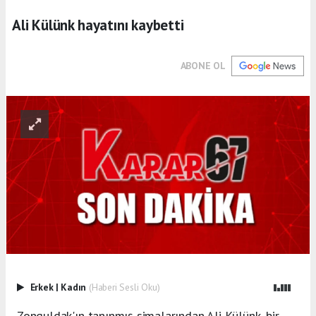
Ali Külünk hayatını kaybetti
ABONE OL
Erkek
|
Kadın
(Haberi Sesli Oku)
Zonguldak'ın tanınmış simalarından Ali Külünk, bir