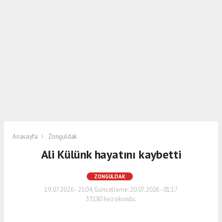
Anasayfa
Zonguldak
Ali Külünk hayatını kaybetti
ZONGULDAK
19.07.2026 - 21:04, Güncelleme: 20.07.2026 - 01:17
33180 kez okundu.