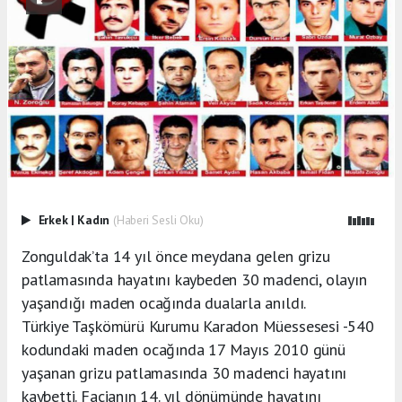
Erkek
|
Kadın
(Haberi Sesli Oku)
Zonguldak’ta 14 yıl önce meydana gelen grizu
patlamasında hayatını kaybeden 30 madenci, olayın
yaşandığı maden ocağında dualarla anıldı.
Türkiye Taşkömürü Kurumu Karadon Müessesesi -540
kodundaki maden ocağında 17 Mayıs 2010 günü
yaşanan grizu patlamasında 30 madenci hayatını
kaybetti. Facianın 14. yıl dönümünde hayatını