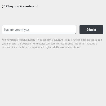
Okuyucu Yorumları
(0)
Gönder
Yorum yazarak Topluluk Kuralları’nı kabul etmiş bulunuyor ve karar67.com sitesine yaptığınız
yorumunuzla ilgili doğrudan veya dolaylı tüm sorumluluğu tek başınıza üstleniyorsunuz.
Yazılan tüm yorumlardan site yönetimi hiçbir şekilde sorumlu tutulamaz.